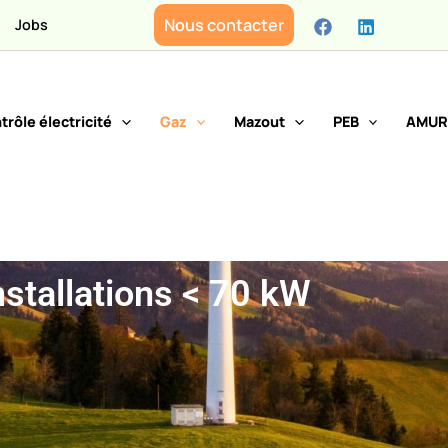
Nous contacter
Jobs
trôle électricité
Gaz
Mazout
PEB
AMUR
nstallations < 70 kW