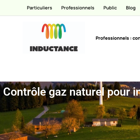
Passer
Particuliers
Professionnels
Public
Blog
au
contenu
Professionnels : con
Contrôle gaz naturel pour i