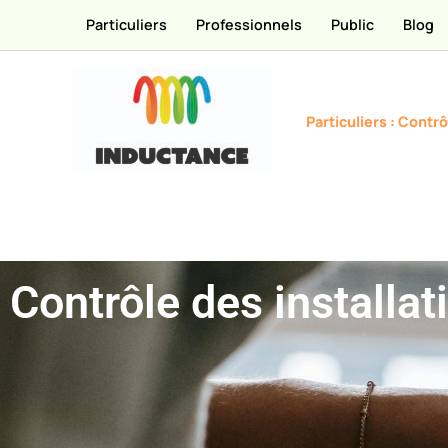
Passer
Particuliers
Professionnels
Public
Blog
au
contenu
Particuliers : Contrô
Contrôle des installa