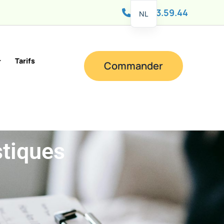
081 83.59.44
NL
Tarifs
Commander
stiques