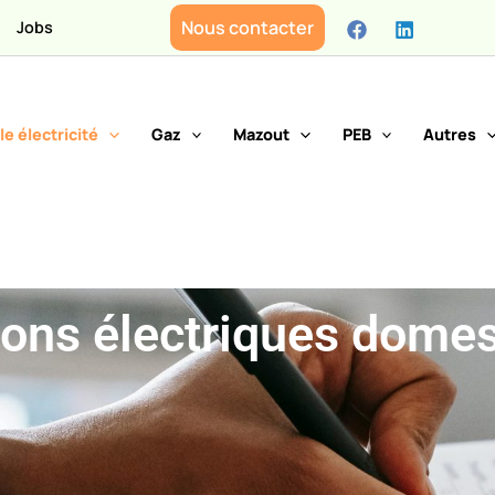
Nous contacter
Jobs
le électricité
Gaz
Mazout
PEB
Autres
tions électriques dome