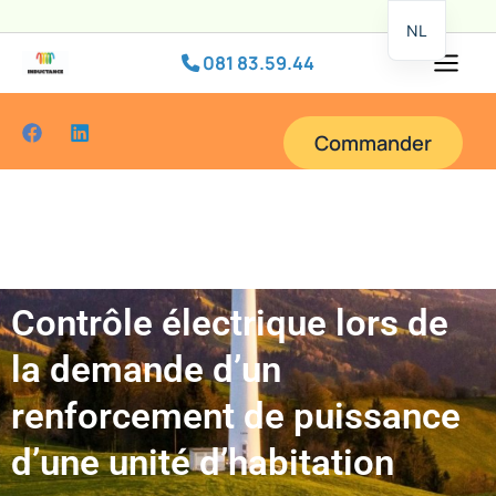
Passer
NL
au
081 83.59.44
contenu
Commander
Contrôle électrique lors de
la demande d’un
renforcement de puissance
d’une unité d’habitation