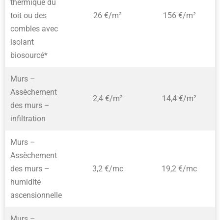
thermique du
toit ou des
26 €/m²
156 €/m²
combles avec
isolant
biosourcé*
Murs –
Assèchement
2,4 €/m²
14,4 €/m²
des murs –
infiltration
Murs –
Assèchement
des murs –
3,2 €/mc
19,2 €/mc
humidité
ascensionnelle
Murs –