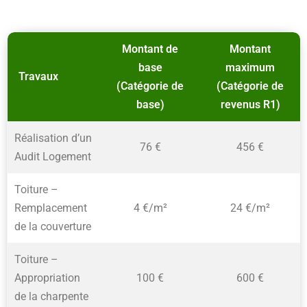
Montant de
Montant
base
maximum
Travaux
(Catégorie de
(Catégorie de
base)
revenus R1)
Réalisation d’un
76 €
456 €
Audit Logement
Toiture –
Remplacement
4 €/m²
24 €/m²
de la couverture
Toiture –
Appropriation
100 €
600 €
de la charpente