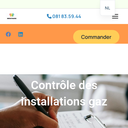
Passer
NL
au
081 83.59.44
contenu
Commander
Contrôle des
installations gaz