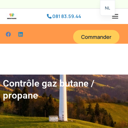
Passer
NL
au
081 83.59.44
contenu
Commander
Contrôle gaz butane /
propane