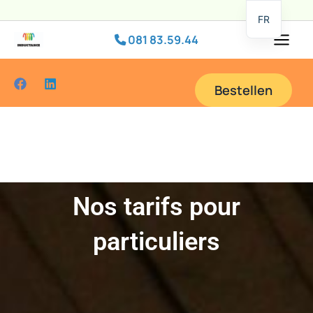
Overslaan
FR
naar
081 83.59.44
hoofdinhoud
Bestellen
Nos tarifs pour
particuliers