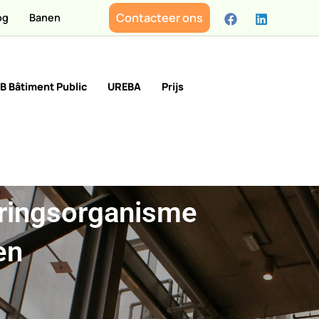
Contacteer ons
og
Banen
PEB Bâtiment Public
UREBA
Prijs
uringsorganisme
en