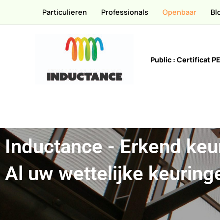
Overslaan
Particulieren
Professionals
Openbaar
Bl
naar
hoofdinhoud
Public : Certificat 
Inductance - Erkend ke
Al uw wettelijke keuring