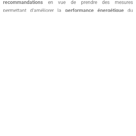
recommandations
en vue de prendre des mesures
permettant d’améliorer la
performance énergétique
du
bâtiment
et par conséquent de réduire ses consommations
(tout en se souciant de l’amélioration du
confort
de ses
occupants).